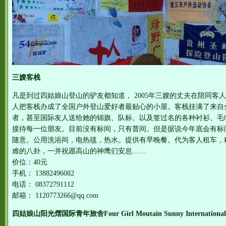
三嫂客栈
凡是到过四姑娘山登山的驴友都知道， 2005年三嫂的丈夫在陪同客
人把客栈办成了全国户外登山爱好者最贴心的小屋。客栈挂满了来自
者，甚至国际友人送给她的锦旗、队标、以及签过名的各种衬衫、毛
接待每一位朋友。目前没有标间，只有普间。但是据说今年底会有标
随意。公用洗浴间，电热毯，热水。提供有早晚餐。代为客人租车，
难的八卦，一并祝愿高山的神鹰们安息……
价位：40元
手机： 13882496082
电话： 08372791112
邮箱： 1120773266@qq.com
四姑娘山阳光熠国际青年旅舍Four Girl Moutain Sunny International Y