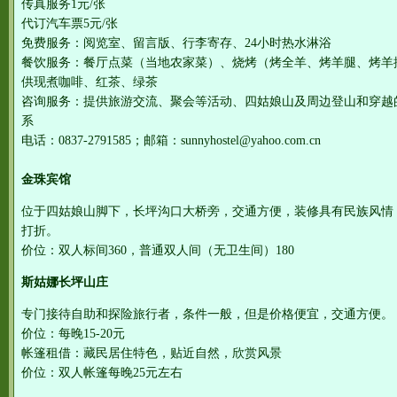
传真服务1元/张
代订汽车票5元/张
免费服务：阅览室、留言版、行李寄存、24小时热水淋浴
餐饮服务：餐厅点菜（当地农家菜）、烧烤（烤全羊、烤羊腿、烤羊
供现煮咖啡、红茶、绿茶
咨询服务：提供旅游交流、聚会等活动、四姑娘山及周边登山和穿越
系
电话：0837-2791585；邮箱：sunnyhostel@yahoo.com.cn
金珠宾馆
位于四姑娘山脚下，长坪沟口大桥旁，交通方便，装修具有民族风情
打折。
价位：双人标间360，普通双人间（无卫生间）180
斯姑娜长坪山庄
专门接待自助和探险旅行者，条件一般，但是价格便宜，交通方便。
价位：每晚15-20元
帐篷租借：藏民居住特色，贴近自然，欣赏风景
价位：双人帐篷每晚25元左右