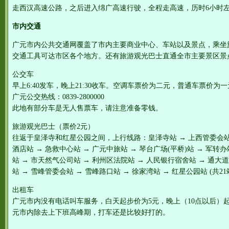
走西汉高速公路，之后进入绵广高速行驶，全程走高速，历时6小时
市内交通
广元市内公共交通网覆盖了市内主要商业中心、车站以及景点，乘坐
交通工具可达市区各个地方。还有旅游观光巴士直通全市主要景区景
公交车
早上6:40发车，晚上21:30收车。空调车票价为二元，普通车票价为
广元公交热线：0839-2800000
此地有部分车是无人售票车，请注意准备零钱。
旅游观光巴士（票价2元）
往返于皇泽寺和红星公园之间，上行线路：皇泽寺站 → 上西管委会站 →
酒店站 → 急救中心站 → 广元中旅站 → 琴台广场(平桥)站 → 军转办
站 → 市天然气公司站 → 利州区法院站 → 人民银行宿舍站 → 通大
站 → 雪峰管委会站 → 雪峰路口站 → 徐家湾站 → 红星公园站 (共21
出租车
广元市内没有电话叫车服务，白天起步价为5元，晚上（10点以后）起步
元市内除去上下班高峰期，打车还是比较好打的。