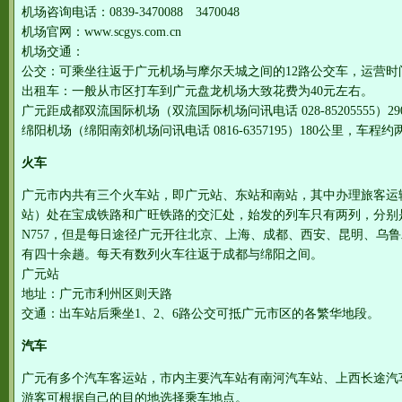
机场咨询电话：0839-3470088 3470048
机场官网：www.scgys.com.cn
机场交通：
公交：可乘坐往返于广元机场与摩尔天城之间的12路公交车，运营时间约为6
出租车：一般从市区打车到广元盘龙机场大致花费为40元左右。
广元距成都双流国际机场（双流国际机场问讯电话 028-85205555
绵阳机场（绵阳南郊机场问讯电话 0816-6357195）180公里，车程
火车
广元市内共有三个火车站，即广元站、东站和南站，其中办理旅客运
站）处在宝成铁路和广旺铁路的交汇处，始发的列车只有两列，分别是
N757，但是每日途径广元开往北京、上海、成都、西安、昆明、乌
有四十余趟。每天有数列火车往返于成都与绵阳之间。
广元站
地址：广元市利州区则天路
交通：出车站后乘坐1、2、6路公交可抵广元市区的各繁华地段。
汽车
广元有多个汽车客运站，市内主要汽车站有南河汽车站、上西长途汽
游客可根据自己的目的地选择乘车地点。