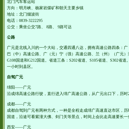
北门汽车客运站
方向：明月峡、杨家岩煤矿和朝天主要乡镇
地址：北门烟波街
电话：0839-3222295
公交：乘坐公交7路、 8路、 9路可达
公路
广元是北线入川的一个大站，交通四通八达，拥有高速公路四条：广
巴（中）高速公路、广（元）宁（强）高速公路、兰（州）（广元）
G108国道和G212国道。省道三条：S202省道、S105省道、S30
一小时到县区。
自驾广元
绵阳——广元
沿成绵高速公路行驶，直行进入绵广高速公路，从广元出口下，历时
成都——广元
成都自驾到广元有两种方式，一种是全程走成绵广高速直达市区，历时
国道，沿途可看紫潼大佛、剑门关等景点，时间上会比走高速要长一
西安——广元