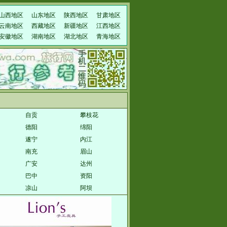
山西地区
山东地区
陕西地区
甘肃地区
云南地区
西藏地区
新疆地区
江西地区
安徽地区
湖南地区
湖北地区
青海地区
自贡
攀枝花
德阳
绵阳
遂宁
内江
南充
眉山
广安
达州
巴中
资阳
凉山
阿坝