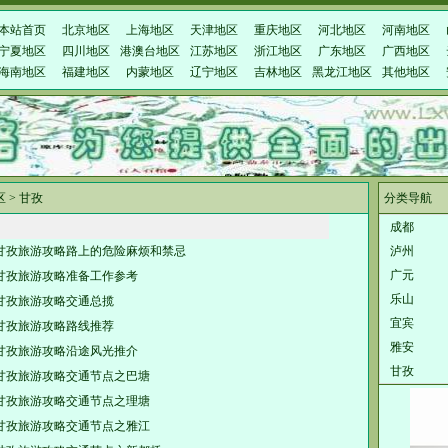
本站首页
北京地区
上海地区
天津地区
重庆地区
河北地区
河南地区
宁夏地区
四川地区
港澳台地区
江苏地区
浙江地区
广东地区
广西地区
海南地区
福建地区
内蒙地区
辽宁地区
吉林地区
黑龙江地区
其他地区
区
>
甘孜
分类导航
成都
甘孜旅游攻略路上的危险麻烦和禁忌
泸州
广元
甘孜旅游攻略准备工作参考
乐山
甘孜旅游攻略交通总揽
宜宾
甘孜旅游攻略路线推荐
雅安
甘孜旅游攻略沿途风光推介
甘孜
甘孜旅游攻略交通节点之巴塘
甘孜旅游攻略交通节点之理塘
甘孜旅游攻略交通节点之雅江