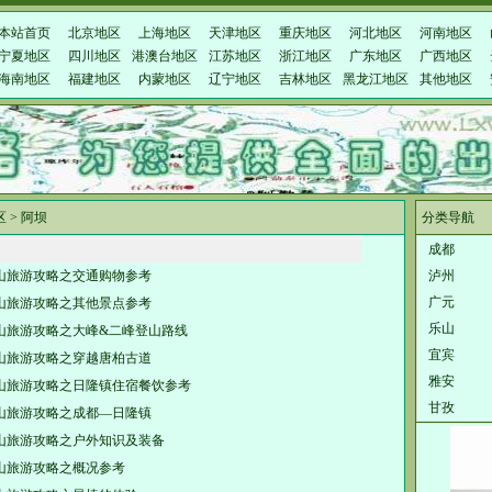
本站首页
北京地区
上海地区
天津地区
重庆地区
河北地区
河南地区
宁夏地区
四川地区
港澳台地区
江苏地区
浙江地区
广东地区
广西地区
海南地区
福建地区
内蒙地区
辽宁地区
吉林地区
黑龙江地区
其他地区
区
>
阿坝
分类导航
成都
山旅游攻略之交通购物参考
泸州
广元
山旅游攻略之其他景点参考
乐山
山旅游攻略之大峰&二峰登山路线
宜宾
山旅游攻略之穿越唐柏古道
雅安
山旅游攻略之日隆镇住宿餐饮参考
甘孜
山旅游攻略之成都—日隆镇
山旅游攻略之户外知识及装备
山旅游攻略之概况参考