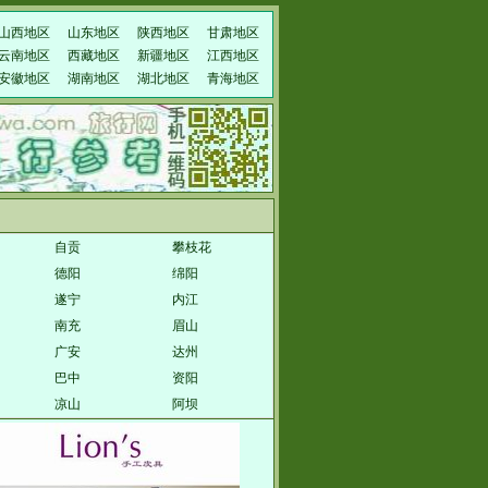
山西地区
山东地区
陕西地区
甘肃地区
云南地区
西藏地区
新疆地区
江西地区
安徽地区
湖南地区
湖北地区
青海地区
自贡
攀枝花
德阳
绵阳
遂宁
内江
南充
眉山
广安
达州
巴中
资阳
凉山
阿坝