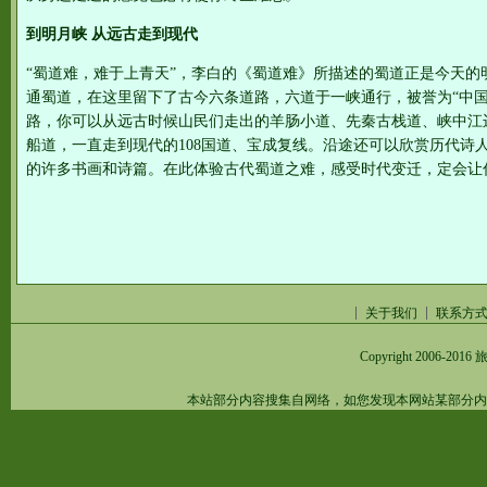
到明月峡 从远古走到现代
“蜀道难，难于上青天”，李白的《蜀道难》所描述的蜀道正是今天的
通蜀道，在这里留下了古今六条道路，六道于一峡通行，被誉为“中国
路，你可以从远古时候山民们走出的羊肠小道、先秦古栈道、峡中江
船道，一直走到现代的108国道、宝成复线。沿途还可以欣赏历代诗
的许多书画和诗篇。在此体验古代蜀道之难，感受时代变迁，定会让
关于我们
联系方
Copyright 2006-2016
旅
本站部分内容搜集自网络，如您发现本网站某部分内