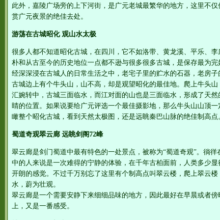
此外，嘉陵广场旁的上下河街，是广元老城最繁华的地方，这里不仅
赏广元夜景的绝佳去处。
游荡在古城昭化 观山水太极
很多人都不知道昭化古城，在四川，它不如洛带、黄龙溪、平乐、李
朴和从古至今的历史地位一点都不逊与很多很多古城，是保存最为完
经深深浸在古城人的日常生活之中，老宅子里的贮水的石器，老房子
古城边上有个牛头山，山不高，却是观望昭化的最佳地。爬上牛头山
汇婉转中，古城三面临水，而江对面的山也是三面临水，形成了天然
睛的位置。如果说要给广元评选一个最佳摄影地，那么牛头山山顶一
瞰整个昭化古城，看到天然太极图，还是远眺秦巴山脉的绝佳制高点
蜀道奇观翠云廊 远眺剑阁72峰
翠云廊是剑门蜀道中最有特色的一处景点，被称为“蜀道奇观”。徜徉
中的人来说是一次难得的宁静的体验，在千年古柏面前，人类多少显
开朗的感觉。不过千万别忘了这里有个制高点叫翠云楼，爬上翠云楼
水，蔚为壮观。
翠云廊是一个需要安静下来细细品味的地方，因此最好在早晨或者傍
上，又是一番感受。