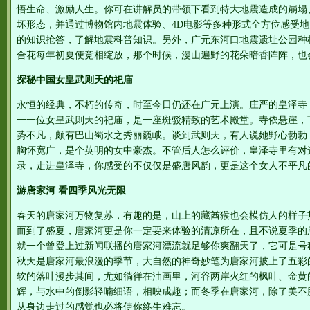
悟生命、激励人生。你可在讲解员的带领下看到特大地震造成的崩塌
坏形态，并通过博物馆内地震体验、4D电影等多种形式全方位感受
的知识抢答，了解地震科普知识。另外，广元东河口地震遗址公园种
合花每年初夏便竞相绽放，那个时候，漫山遍野的花朵暗香阵阵，也
探秘中国女皇武则天的祀庙
永恒的经典，不朽的传奇，时至今日仍还在广元上演。庄严的皇泽寺
一一位女皇武则天的祀庙，是一座斑驳精致的艺术殿堂。寺依悬崖，
势不凡，颇有巴山蜀水之秀丽巍峨。谈到武则天，有人说她野心勃勃
胸怀宽广，是个英明的女中豪杰。不管后人怎么评价，皇泽寺里有对
录，走进皇泽寺，你感受的不仅仅是盛唐风韵，更是这个女人不平凡
游唐家河 看四季风光无限
春天的唐家河万物复苏，有趣的是，山上的藏酋猴也会模仿人的样子
而到了盛夏，唐家河更是你一定要来体验的清凉所在，且不说夏季的
就一个曾登上过新闻联播的唐家河漂流就足够你爽翻天了，它可是号称
秋天是唐家河最浪漫的季节，大自然的神奇妙笔为唐家河披上了五彩
软的落叶漫步其间，尤如徜徉在油画里，河谷两岸火红的枫叶、金黄
辉，与水中的倒影轻喃细语，相映成趣；而冬季在唐家河，除了美不
从身边走过的感觉也必将使你终生难忘。