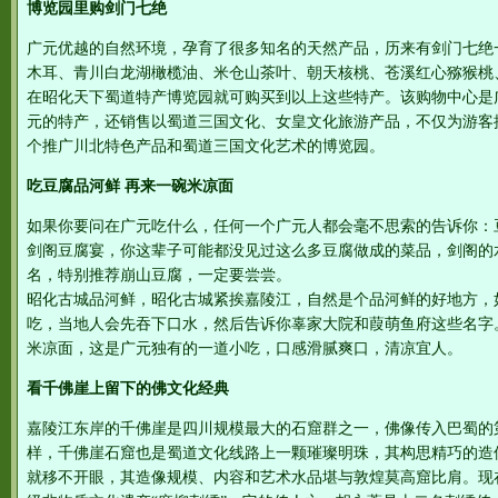
博览园里购剑门七绝
广元优越的自然环境，孕育了很多知名的天然产品，历来有剑门七绝
木耳、青川白龙湖橄榄油、米仓山茶叶、朝天核桃、苍溪红心猕猴桃
在昭化天下蜀道特产博览园就可购买到以上这些特产。该购物中心是
元的特产，还销售以蜀道三国文化、女皇文化旅游产品，不仅为游客
个推广川北特色产品和蜀道三国文化艺术的博览园。
吃豆腐品河鲜 再来一碗米凉面
如果你要问在广元吃什么，任何一个广元人都会毫不思索的告诉你：
剑阁豆腐宴，你这辈子可能都没见过这么多豆腐做成的菜品，剑阁的
名，特别推荐崩山豆腐，一定要尝尝。
昭化古城品河鲜，昭化古城紧挨嘉陵江，自然是个品河鲜的好地方，
吃，当地人会先吞下口水，然后告诉你辜家大院和葭萌鱼府这些名字
米凉面，这是广元独有的一道小吃，口感滑腻爽口，清凉宜人。
看千佛崖上留下的佛文化经典
嘉陵江东岸的千佛崖是四川规模最大的石窟群之一，佛像传入巴蜀的
样，千佛崖石窟也是蜀道文化线路上一颗璀璨明珠，其构思精巧的造
就移不开眼，其造像规模、内容和艺术水品堪与敦煌莫高窟比肩。现