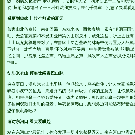
级非物质文化遗产“麻柳刺绣”，它的传人之一胡永蓉是十二名刺绣传
绣”归纳和总结出了十三种针法和技法，来到千佛崖，别忘了去看看
盛夏到曾家山 过个舒适的夏天
曾家山北倚秦岭，南俯巴蜀，东枕米仓，西接秦地，素有“溶洞王国”
吧、无公害蔬菜和不受工业污染的山溪泉水，就凭这些，听上去就有
山上玩尤其算是来对了，在曾家山层峦叠嶂的林海中仿若置身天然氧吧
不过分，难怪当地一直用“不吃冰棒不要扇，中午睡觉盖被毯”的顺口
径之间，那流泉飞瀑之声、鸟语虫鸣之声、风吹草木之声交织成悦耳
怡吧。
徒步米仓山 领略壮阔秦巴山脉
炎炎夏日，漫步米仓山七里峡，鱼游浅水，鸟鸣做伴，让人丝毫感觉
峡谷小溪中的鱼儿、周遭齐鸣的鸟叫声吸引了你的注意力，让你虽然
凉。如果你是一个摄影爱好者，体力又够好，可以爬到狮子坝旁的瞭
了拍到双鼓日出时的盛景，半夜起床爬山，想想路边可能还有野猪在
恐怕很刺激吧？
造访东河口 看大爱崛起
站在东河口地震遗址，你会发现一切其实都是浮云。来东河口地震遗