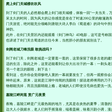
爬上剑门关城楼吹吹风
到了剑门关的人必然都会爬上剑门雄关城楼，体验一回“一夫当关，万
呆太久的时间，因为风大的让你感觉是坐在了时速200公里的敞篷跑
门关游览，绝对能充分领略到唐朝大诗人李白《蜀道难》的诗句中所描
神韵。
此外，在剑门关景区内还能观看《剑门神鸟》4D电影，这可是号称国
也讲述了剑门关古蜀道的古往今来，当然胆小的朋友就别去了。
剑阁老城刀锋洗眼 敢挑战吗？
到了剑门关，剑阁老城是一定要逛一逛的，这里保留了很多古老的建
适的生活，除此之外，这里还能看到让你大出冷汗的一幕：一剃头老
另一个老汉的眼睛，刺下去！
看到这，也许你会觉得惨绝人寰的一幕就要发生了，但再一观察你会
呻吟起来。原来，这就是江湖中传闻的洗眼睛！据说老师傅用的刀子
物都能洗掉，而且洗眼睛能上瘾，老城的人们即使没毛病也爱洗一洗
嘉陵江畔闲逛 赏广元夜景
夜晚，嘉陵江畔是广元最热闹的地方，尤其是在炎热的夏季，清潵的
边大人小孩嬉水，老人们则手摇蒲扇，端着盖碗，咏着川剧小调，漫