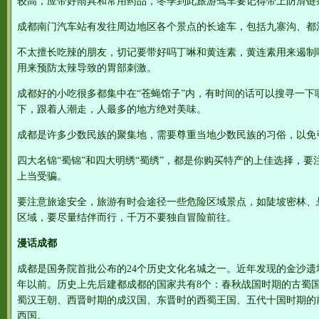
较高，应带好雨具和常用药品，冬季到此旅游驾车要记得带上防滑链
成都南门汽车站有发往周边地区各个景点的长途车，包括九寨沟、都
不太擅长吃辣的朋友，切记要带好吗丁啉和黄连素，黄连素用来遏制
用来预防太辣导致的胃部刺激。
成都好的小吃很多都集中在“苍蝇馆子”内，有时间的话可以搜寻一下
下，跟着人潮走，人最多的地方绝对美味。
成都是许多少数民族的聚集地，需要尊重当地少数民族的习俗，以免
四大名锦“蜀锦”和四大明绣“蜀绣”，都是你购买特产的上佳选择，
上当受骗。
要注意旅途安全，旅游有时会途径一些危险区域景点，如陡坡密林、
区域，要尽量结伴而行，千万不要独自冒险前往。
漫话成都
成都是国务院首批公布的24个历史文化名城之一。近年发现的金沙遗址
年以前。历史上先后建都成都的国家共有8个：春秋战国时期的古蜀
蜀汉王朝、西晋时期的成汉国、东晋时的西蜀王国、五代十国时期的
西国。