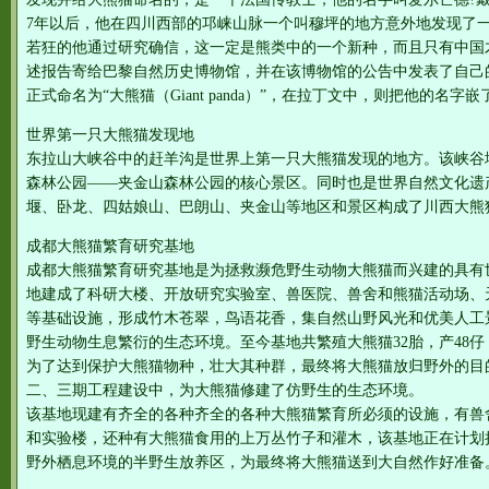
7年以后，他在四川西部的邛崃山脉一个叫穆坪的地方意外地发现了一
若狂的他通过研究确信，这一定是熊类中的一个新种，而且只有中国
述报告寄给巴黎自然历史博物馆，并在该博物馆的公告中发表了自己
正式命名为“大熊猫（Giant panda）”，在拉丁文中，则把他的名字
世界第一只大熊猫发现地
东拉山大峡谷中的赶羊沟是世界上第一只大熊猫发现的地方。该峡谷
森林公园——夹金山森林公园的核心景区。同时也是世界自然文化遗
堰、卧龙、四姑娘山、巴朗山、夹金山等地区和景区构成了川西大熊
成都大熊猫繁育研究基地
成都大熊猫繁育研究基地是为拯救濒危野生动物大熊猫而兴建的具有
地建成了科研大楼、开放研究实验室、兽医院、兽舍和熊猫活动场、
等基础设施，形成竹木苍翠，鸟语花香，集自然山野风光和优美人工
野生动物生息繁衍的生态环境。至今基地共繁殖大熊猫32胎，产48仔
为了达到保护大熊猫物种，壮大其种群，最终将大熊猫放归野外的目
二、三期工程建设中，为大熊猫修建了仿野生的生态环境。
该基地现建有齐全的各种齐全的各种大熊猫繁育所必须的设施，有兽
和实验楼，还种有大熊猫食用的上万丛竹子和灌木，该基地正在计划扩
野外栖息环境的半野生放养区，为最终将大熊猫送到大自然作好准备