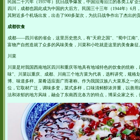
民国二十六年（1937年）抗日战争爆发，中国沿海沿江的各类工矿
四川，成都也因此成为中国的大后方。民国三十三年（1944年）6
其附近多个机场出发，出击了900多架次，为抗日战争作出了杰出的
成都饮食
成都——四川省的省会，这里历史悠久，有“天府之国”、“蜀中江南”
富物产自然造就了众多的风味美食，川菜和小吃就是这里的美食象征
川菜
川菜是对我国西南地区四川和重庆等地具有地域特色的饮食的统称，
味”、川菜以重庆、成都、川南三个地方菜为代表，选料讲究，规格
博、味道多样、菜肴适应面广而著称。作为我国汉族八大菜系之一的
位，它取材广泛，调味多变，菜式多样，口味清鲜醇浓并重，以善用
法和浓郁的地方风味，融会了东南西北各方的特点，博采众家之长，