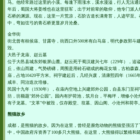
马。他经常路过这里的小溪。每逢下雨涨水，溪水漫溢，行人无法通
年后，蜀国大将姜维也在这里驻军，出于对前辈的敬仰，他专门派人
石桥的渊源。现在，这里一片荒凉，石阶古道长满青苔，人迹罕至。
中，弯如弦弓的青石桥更显岁月沧桑。
金华街
街北曾有桓侯庙、甘露寺，街西口外500米有白马庙，明代参政郭斗
毁。
大邑子龙庙、赵云墓
位于大邑县城东郊银屏山麓。赵云死于蜀汉建兴七年（229年），追
丘，依山而建，气势磅礴，周围是用砖石砌成的梅花女墙，古柏森森
庙，占地10420平方米。祠宇建起后，几经兴废，清康熙四年（166
咸丰、同治迭次培修。
民国十九年（1930年），在庙内空地上兴建郊外公园，自县东门至
坊，坊额题“郊外公园”。园内有护荷池，筑月台，平梅坪，增修小沧
有子龙墓。“文革”中被毁，仅存殿堂、坟墓、因山阁、小沧州和荷亭。
熊猫故乡
成都，是熊猫的故乡。因为在这里，曾经是濒危动物的熊猫坚强活了
中，中国政府斥资养了100多只大熊猫。在这里，大熊猫得以繁殖和