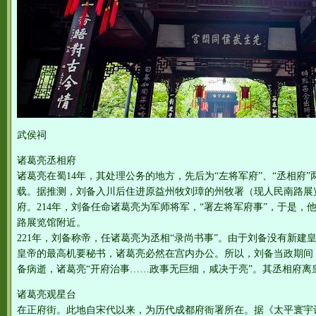
武侯祠
诸葛亮丞相府
诸葛亮在蜀14年，其处理公务的地方，先后为“左将军府”、“丞相府
载。据推测，刘备入川后住进原益州牧刘璋的州牧署（现人民南路展
府。214年，刘备任命诸葛亮为军师将军，“署左将军府事”，于是，
路展览馆附近。
221年，刘备称帝，任诸葛亮为丞相“录尚书事”。由于刘备没有新建
皇帝的最高机要秘书，诸葛亮必然在宫内办公。所以，刘备当政期间，
备病逝，诸葛亮“开府治事……政事无巨细，咸决于亮”。其丞相府离
诸葛亮观星台
在正府街。此地自宋代以来，为历代成都府衙署所在。据《太平寰宇