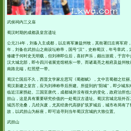
武侯祠内三义庙
蜀汉时期的成都及皇宫遗址
公元214年，刘备入主成都，以左将军兼益州牧，其衙署曰左将军府，
年，刘备在武担山之南设坛称帝，国号“汉”，史称蜀汉，年号章武，
修建于何时史无明载，但刘禅即位后，喜好声乐，颇出游观，于宫中
汉大城北部，即今四川省展览馆稍东一带。而诸葛亮之相府及益州牧
南路北端，红照壁一带。
蜀汉亡国后不久，西晋文学家左思写《蜀都赋》，文中言蜀都之壮丽、
蜀汉新建之皇宫，应为刘禅称帝后所建。所提到的“阳城”，即少城东
临近汪家拐处。三国至唐代，成都城并没有很大的变化，政府治所也
担山，这是具有重要研究价值的一处蜀汉古遗址。蜀汉宫城北垣外百
城历尽沧桑，几经兴废，尤其经唐代高骈扩筑罗城后，城市布局有了
故，以武担山为标座，即可追寻到当年蜀汉宫城的大致位置。
武担山