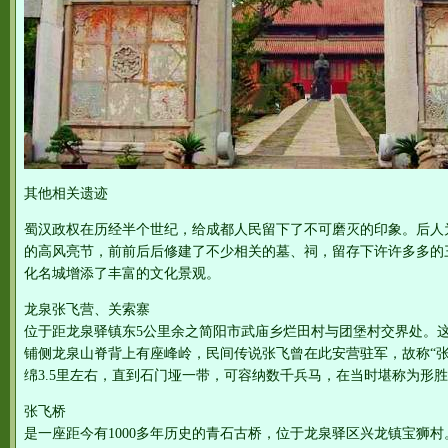
其他相关遗迹
蜀汉政权在历经半个世纪，给成都人民留下了不可磨灭的印象。后人
的高风亮节，前前后后修建了不少相关的墓、祠，留存下许许多多的
化名城增添了丰富的文化景观。
龙泉张飞营、关索寨
位于距龙泉驿镇东5公里余之简阳市武庙乡烂田村与团堡村交界处。
铺侧龙泉山脊背上有座峰岭，民间传说张飞曾在此安营驻军，故称“张
绵3.5里左右，直到石门垭一带，可容纳数千兵马，在当时堪称为形
张飞桥
是一座距今有1000多年历史的青石古桥，位于龙泉驿区兴龙镇宝狮