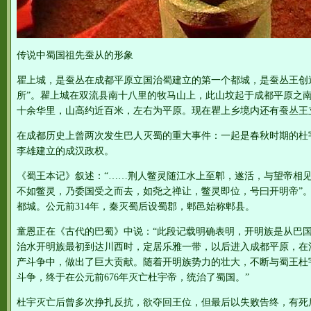
传说中蜀国祖先蚕从的形象
瞿上城，是蚕丛在成都平原立国治蜀建立的第一个都城，是蚕丛王创
所”。瞿上城在双流县南十八里的牧马山上，此山坟起于成都平原之
十余华里，山高约近百米，左右为平原。现在瞿上乡境内还有蚕丛王
在成都历史上曾两次发生巴人灭蜀的重大事件：一起是春秋时期的杜
李雄建立的成汉政权。
《蜀王本记》叙述：“……荆人鳖灵随江水上至郫，遂活，与望帝相
不如鳖灵，乃委国受之而去，如尧之禅让，鳖灵即位，号曰开明帝”
都城。公元前314年，秦灭蜀后设蜀郡，郫邑始称郫县。
童恩正在《古代的巴蜀》中说：“此段记载明确表明，开明族是从巴
治水开明族最初到达川西时，定居乐雅一带，以后进入成都平原，在
产斗争中，做出了巨大贡献。随着开明族势力的壮大，不断与蜀王杜
斗争，终于在公元前676年灭亡杜宇帝，统治了蜀国。”
杜宇灭亡后曾多次挣扎反抗，欲夺回王位，但最后以失败告终，有死