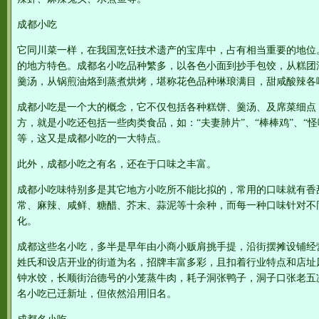
成都小吃
它同川菜一样，在我国烹饪技术遗产的宝库中，占有相当重要的地位
的地方特色。成都名小吃品种繁多，以各色小面到抄手包饺，从糕团
羹汤，从锅煎油烙到蒸煮烘烤，堪称花色品种琳琅满目，甜咸酸辣各
成都小吃是一个大的概念，它不仅包括各种糕饼、羹汤、及席菜细点
方，就是小吃还包括一些肉类食品，如：“夫妻肺片”、“棒棒鸡”、“怪味
等，这又是成都小吃的一大特点。
此外，成都小吃之有名，还在于口味之丰富。
成都小吃味特别多是其它地方小吃所不能比拟的，常用的口味就有香
常、麻辣、咸鲜、糖醋、芥末、蒜泥等十余种，而每一种口味针对不
化。
成都这些名小吃，多半是早年由小商小贩肩挑手提，沿街摆摊设铺经
姓氏和设店开业的街道为名，招牌丰富多彩，且扣着行业特点和店址
钟水饺，长顺街治德号的小笼蒸牛肉，耗子洞张鸭子，洞子口张老五
名小吃已迁新址，但依然沿用旧名。