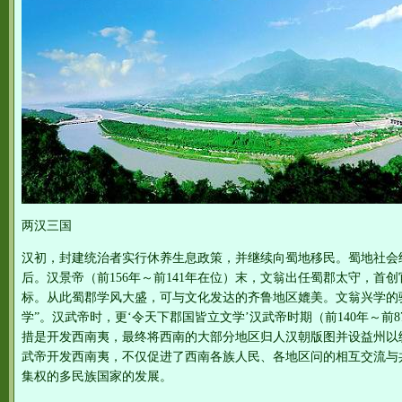
两汉三国
汉初，封建统治者实行休养生息政策，并继续向蜀地移民。蜀地社会
后。汉景帝（前156年～前141年在位）末，文翁出任蜀郡太守，首
标。从此蜀郡学风大盛，可与文化发达的齐鲁地区媲美。文翁兴学的
学”。汉武帝时，更‘令天下郡国皆立文学’汉武帝时期（前140年～前
措是开发西南夷，最终将西南的大部分地区归人汉朝版图并设益州以
武帝开发西南夷，不仅促进了西南各族人民、各地区问的相互交流与
集权的多民族国家的发展。