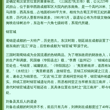
是确定蜀汉皇宫位置的重要标志。《三国志?先主传》载，公元223年
武担山，位于新华西路成都军区大院内的东南角。是一个高约20米、宽
马蹄形，西高东低，占地面积680平方米。相传为古蜀王开明王妃的
名胜，历代诗人墨客吟咏甚多。1981年5月，该遗址公布为市级文
掩映在绿树丛中，东边有一六角七级砖塔，系现代所建。
锦官城
蜀锦是成都的一大特产，历史悠久。东汉时期，朝廷就在成都设置了专
都东南的“流江”岸边，后世称成都为“锦官城”即源于此。
三国时期蜀锦成为全国流通的热销商品。为了增加政府的财政收入，诸
的生产和调拨。民国修《华阳县志》载，“李膺《益州记》：‘锦城在
官处也，号锦里，城墉犹在。’《华阳国志》：‘夷里桥南岸，道西有
里。’《水经注》：‘夷里桥道西，故锦官也。言锦工织锦则濯之江流
矣，遂命之为锦里也。’”又说“杜工部‘丞相祠堂何处寻，锦官城外柏
实。抑或工部时锦官城遗址尚在，而丞相祠堂正当笮桥东流江南岸，
唐代时锦官城遗址可能还在，其具体位置在当时之“流江南岸”，即今
处。
刘备及其后人的遗迹
刘备在成都的时间并不长，前后只有几年，刘禅则在成都度过了40