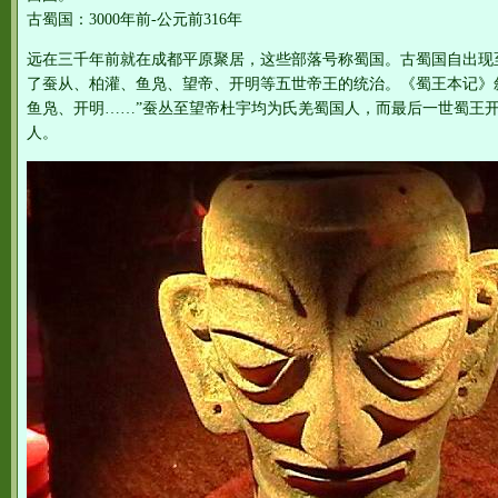
古蜀国：3000年前-公元前316年
远在三千年前就在成都平原聚居，这些部落号称蜀国。古蜀国自出现至
了蚕从、柏灌、鱼凫、望帝、开明等五世帝王的统治。《蜀王本记》
鱼凫、开明……”蚕丛至望帝杜宇均为氏羌蜀国人，而最后一世蜀王
人。