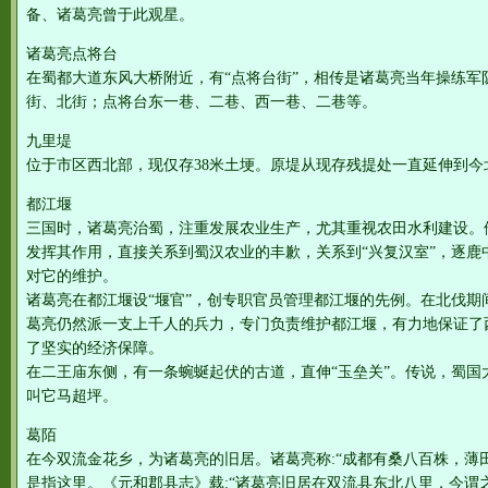
备、诸葛亮曾于此观星。
诸葛亮点将台
在蜀都大道东风大桥附近，有“点将台街”，相传是诸葛亮当年操练军
街、北街；点将台东一巷、二巷、西一巷、二巷等。
九里堤
位于市区西北部，现仅存38米土埂。原堤从现存残提处一直延伸到
都江堰
三国时，诸葛亮治蜀，注重发展农业生产，尤其重视农田水利建设。
发挥其作用，直接关系到蜀汉农业的丰歉，关系到“兴复汉室”，逐鹿
对它的维护。
诸葛亮在都江堰设“堰官”，创专职官员管理都江堰的先例。在北伐期
葛亮仍然派一支上千人的兵力，专门负责维护都江堰，有力地保证了
了坚实的经济保障。
在二王庙东侧，有一条蜿蜒起伏的古道，直伸“玉垒关”。传说，蜀国
叫它马超坪。
葛陌
在今双流金花乡，为诸葛亮的旧居。诸葛亮称:“成都有桑八百株，薄
是指这里。《元和郡县志》载:“诸葛亮旧居在双流县东北八里，今谓