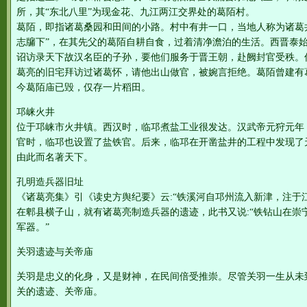
所，其“东北八里”为现金花、九江两江交界处的葛陌村。
葛陌，即指诸葛桑园和田间的小路。村中有井一口，当地人称为诸葛
志牖下”，在其先父的葛陌自耕自食，过着清净澹泊的生活。西晋泰始
诏访录天下故汉名臣的子孙，要他们服务于晋王朝，赴阙封官受秩。
葛亮的旧宅拜访过诸葛怀，请他出山做官，被婉言拒绝。葛陌曾建有
今葛陌庙已毁，仅存一片稻田。
邛崃火井
位于邛崃市火井镇。西汉时，临邛煮盐工业很发达。汉武帝元狩元年（
官时，临邛也设置了盐铁官。后来，临邛在开凿盐井的工程中发现了
由此而名著天下。
孔明造兵器旧址
《诸葛亮集》引《读史方舆纪要》云:“铁溪河自邛州流入新津，注于
在郫县横子山，就有诸葛亮制造兵器的遗迹，此书又说:“铁钻山在崇
军器。”
关羽遗迹与关帝庙
关羽是忠义的化身，又是财神，在民间倍受推崇。尽管关羽一生从未
关的遗迹、关帝庙。