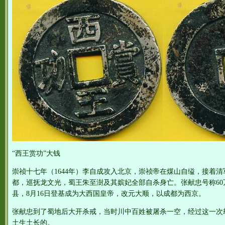
“西王赏功”大钱
崇祯十七年（1644年）李自成攻入北京，崇祯帝在煤山自缢，接着清军
都，巡抚龙文光，蜀王朱至澍及其嫔妃全部自杀身亡。张献忠号称6
县，8月16日登基成为大西国皇帝，改元大顺，以成都为西京。
张献忠到了蜀地后大开杀戒，当时川中百姓被屠杀一空，经过这一次
土生土长的。