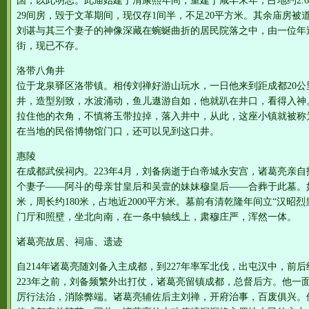
国，以此明志。此庙始建于清康熙年间，重建于咸丰末年，占地约2.
29间房，毁于文革期间，现仅存1间半，不足20平方米。其余庙房
刘谌与其三个妻子的神像深藏在蜿蜒曲折的居民院落之中，由一位年
街，现已不存。
洛带八角井
位于龙泉驿区洛带镇。相传刘禅好游山玩水，一日他来到距成都20
井，造型别致，水波涌动，鱼儿遨游自如，他就趴在井口，看得入神
拉住他的衣角，不慎将玉带拉掉，落入井中，从此，这座小镇就被称为
在当地的民俗博物馆门口，还可以见到这口井。
惠陵
在成都武侯祠内。223年4月，刘备病逝于白帝城永安宫，诸葛亮亲
个妻子——阿斗的母亲甘皇后和吴壹的妹妹穆皇后——合葬于此墓。
米，周长约180米，占地近2000平方米。墓前有清乾隆年间立“汉昭
门厅和照壁，坐北向南，在一条中轴线上，肃穆庄严，浑然一体。
诸葛亮故居、祠庙、遗迹
自214年诸葛亮随刘备入主成都，到227年率军北伐，出屯汉中，前
223年之前，刘备频繁外出打仗，诸葛亮留镇成都，总督后方。他一
厉行法治，消除弊端。诸葛亮辅佐后主刘禅，开府治事，百废俱兴。他