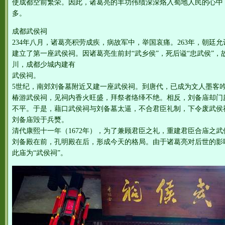
使成都空前繁荣。因此，诸葛亮的丰功伟绩深深烙入蜀地人民的心中
多。
成都武侯祠
234年八月，诸葛亮积劳成疾，病故军中，举国哀痛。263年，朝廷
建立了第一座武侯祠。因诸葛亮生前封“武乡侯”，死后谥“忠武侯”，
川，成都少城内建有
武侯祠。
5世纪，南郊刘备墓附近又建一座武侯祠。到唐代，已成为文人墨客
椿游武侯祠，见祠内香火旺盛，拜祭者络绎不绝。相反，刘备庙却门
不平。于是，藉口武侯祠与刘备墓太逼，不合君臣礼制，下令废武侯
刘备庙毁于兵燹。
清代康熙十一年（1672年），为了兼顾君臣之礼，重建君臣合庙之武
刘备殿在前，孔明殿在后，形成今天的格局。由于诸葛亮对后世的影
此庙为“武侯祠”。