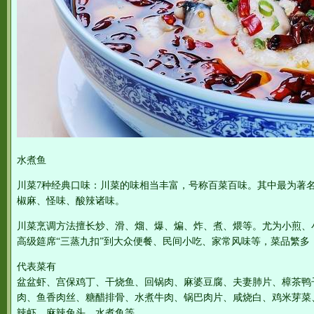
水煮鱼
川菜7种经典口味：川菜的味相当丰富，号称百菜百味。其中最为著
椒麻、怪味、酸辣诸味。
川菜烹调方法擅长炒、滑、熘、爆、煸、炸、煮、煨等。尤为小煎、
高级筵席“三蒸九扣”到大众便餐、民间小吃、家常风味等，菜品繁多
代表菜有
盆盆虾、宫保鸡丁、干烧鱼、回锅肉、麻婆豆腐、夫妻肺片、樟茶鸭
肉、鱼香肉丝、糖醋排骨、水煮牛肉、锅巴肉片、咸烧白、鸡米芽菜
辣虾、麻辣兔头、水煮鱼等。