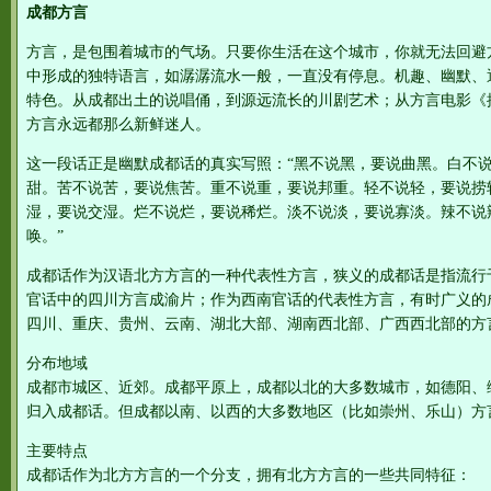
成都方言
方言，是包围着城市的气场。只要你生活在这个城市，你就无法回避
中形成的独特语言，如潺潺流水一般，一直没有停息。机趣、幽默、
特色。从成都出土的说唱俑，到源远流长的川剧艺术；从方言电影《
方言永远都那么新鲜迷人。
这一段话正是幽默成都话的真实写照：“黑不说黑，要说曲黑。白不
甜。苦不说苦，要说焦苦。重不说重，要说邦重。轻不说轻，要说捞
湿，要说交湿。烂不说烂，要说稀烂。淡不说淡，要说寡淡。辣不说
唤。”
成都话作为汉语北方方言的一种代表性方言，狭义的成都话是指流行
官话中的四川方言成渝片；作为西南官话的代表性方言，有时广义的
四川、重庆、贵州、云南、湖北大部、湖南西北部、广西西北部的方
分布地域
成都市城区、近郊。成都平原上，成都以北的大多数城市，如德阳、
归入成都话。但成都以南、以西的大多数地区（比如崇州、乐山）方
主要特点
成都话作为北方方言的一个分支，拥有北方方言的一些共同特征：