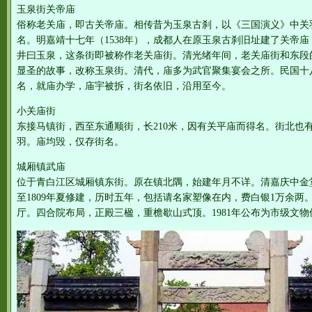
玉泉街关帝庙
俗称老关庙，即古关帝庙。相传昔为玉泉古刹，以《三国演义》中关
名。明嘉靖十七年（1538年），成都人在原玉泉古刹旧址建了关帝
井曰玉泉，这条街即被称作老关庙街。清光绪年间，老关庙街和东段
显圣的故事，改称玉泉街。清代，庙多为武官聚集宴会之所。民国十
名，就庙办学，庙宇被拆，街名依旧，沿用至今。
小关庙街
东接马镇街，西至东通顺街，长210米，因有关平庙而得名。街北也
羽。庙均毁，仅存街名。
城厢镇武庙
位于青白江区城厢镇东街。原在镇北隅，始建年月不详。清嘉庆中金堂
至1809年夏修建，历时五年，包括请名家塑像在内，费白银1万余
厅。四合院布局，正殿三楹，重檐歇山式顶。1981年公布为市级文物