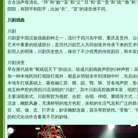
古全浊声母清化。“拜”和“败”“富”和“父”“旦”和“蛋”“贵”和“跪”“
阴阳，有阴平和阳平，比如“衣”、“宜”的读音便不同。
川剧戏曲
川剧
川剧是中国汉族戏曲剧种之一，流行于四川东中部、重庆及贵州、云
艺术中重要的组成部分，是历代川剧艺人共同创造并传承下来的艺术
彩照人的明珠，川剧历史悠久，保存了不少优秀的传统剧目，和丰富
川剧演变
早在唐代就有“蜀戏冠天下”的说法。组成川剧戏曲声腔的5种声腔：
加一种本地民间灯戏除灯戏外，都是从明朝末年到清朝中叶，先后由
本地车灯戏基础上，吸收融汇苏、赣、皖、鄂、陕、甘各地声腔，形
戏五种声腔的用四川话演唱的“川剧”。其中川剧高腔曲牌丰富，唱腔
主要演唱形式。川剧帮腔为领腔、合腔、合唱、伴唱、重唱等方式，
活泼，幽默风趣，充满鲜明的地方色彩，浓郁的生活气息和广泛的群
百，唱、做、念、打齐全，妙语幽默连篇，器乐帮腔烘托, “变脸”、“
的程式化动作含蓄着不尽的妙味。