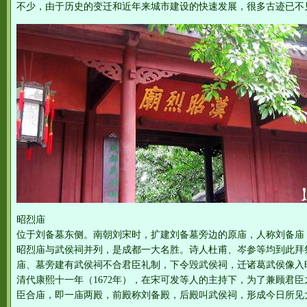
不少，由于历史的变迁和近年来城市建设的快速发展，很多古迹已不
昭烈庙
位于刘备墓东侧。南朝刘宋时，扩建刘备墓旁边的原庙，人称刘备庙
昭烈庙与武侯祠并列，是成都一大名胜。诗人杜甫、岑参等均到此拜
庙、墓旁建有武侯祠不合君臣礼制，下令毁武侯祠，迁诸葛武侯像入
清代康熙十一年（1672年），在宋可发等人的主持下，为了兼顾君
臣合庙，即一庙两殿，前殿称刘备殿，后殿叫武侯祠，形成今日所见