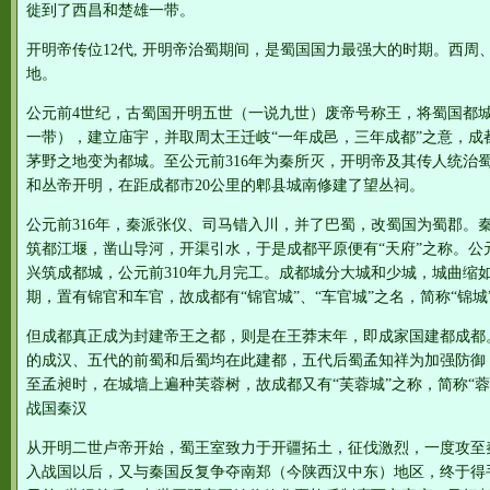
徙到了西昌和楚雄一带。
开明帝传位12代, 开明帝治蜀期间，是蜀国国力最强大的时期。西
地。
公元前4世纪，古蜀国开明五世（一说九世）废帝号称王，将蜀国都
一带），建立庙宇，并取周太王迁岐“一年成邑，三年成都”之意，成
茅野之地变为都城。至公元前316年为秦所灭，开明帝及其传人统治蜀
和丛帝开明，在距成都市20公里的郫县城南修建了望丛祠。
公元前316年，秦派张仪、司马错入川，并了巴蜀，改蜀国为蜀郡。
筑都江堰，凿山导河，开渠引水，于是成都平原便有“天府”之称。公元
兴筑成都城，公元前310年九月完工。成都城分大城和少城，城曲缩如
期，置有锦官和车官，故成都有“锦官城”、“车官城”之名，简称“锦城
但成都真正成为封建帝王之都，则是在王莽末年，即成家国建都成都
的成汉、五代的前蜀和后蜀均在此建都，五代后蜀孟知祥为加强防御，
至孟昶时，在城墙上遍种芙蓉树，故成都又有“芙蓉城”之称，简称“蓉城
战国秦汉
从开明二世卢帝开始，蜀王室致力于开疆拓土，征伐激烈，一度攻至
入战国以后，又与秦国反复争夺南郑（今陕西汉中东）地区，终于得