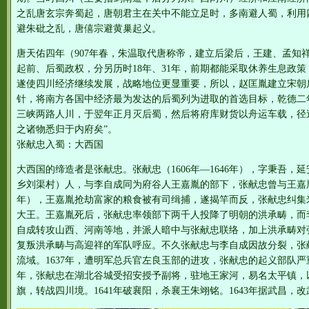
之乱唐玄宗奔蜀起，唐朝君主在关中不能立足时，多南避人蜀，利用
避朱砒之乱，唐僖宗避黄巢起义。
唐天佑四年（907年春，朱温取代唐称帝，建立后梁后，王建、孟知
起前、后蜀政权，分另历时18年、31年，前期都能采取休养生息政
遂使四川经济继续发展，战略地位更显重要，所以，赵匡胤建立宋朝后
针，将南方各国中经济最为发达的后蜀列为进取的首选目标，乾德二年
三峡两路人川，于翌年正月灭后蜀，然后将府库财货以舟运车载，径
之诸物悉归于内府矣”。
张献忠入蜀：大西国
大西国的缔造者是张献忠。张献忠（1606年—1646年），字秉吾
乡刘渠村）人，与李自成同为府谷人王嘉胤的部下，张献忠曾与王嘉胤
年），王嘉胤抢劫富家的粮食被有司缉捕，遂揭竿而反，张献忠纠集
大王。王嘉胤死后，张献忠率领部下两千人投降了明朝的洪承畴，而
自成转攻山西、河南等地，并派人暗中与张献忠联络，加上洪承畴对
复叛洪承畴与高迎祥的军队呼应。不久张献忠与李自成因故分裂，张
流域。1637年，遭明军总兵官左良玉部的进攻，张献忠的起义部队严
年，张献忠在湖北谷城受招安授予副将，驻地王家河，易名太平镇，以
旗，转战四川境。1641年破襄阳，杀襄王朱翊铭。1643年据武昌