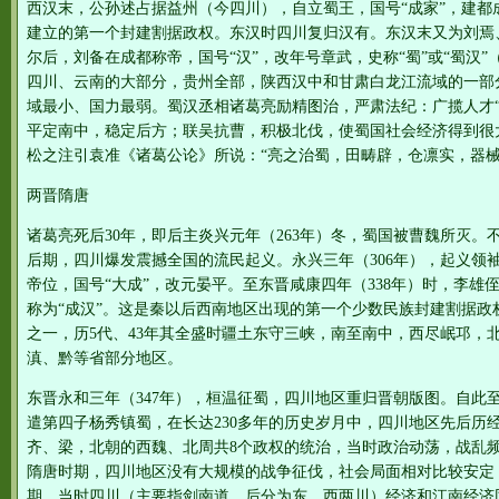
西汉末，公孙述占据益州（今四川），自立蜀王，国号“成家”，建都
建立的第一个封建割据政权。东汉时四川复归汉有。东汉末又为刘焉、刘
尔后，刘备在成都称帝，国号“汉”，改年号章武，史称“蜀”或“蜀汉”（
四川、云南的大部分，贵州全部，陕西汉中和甘肃白龙江流域的一部
域最小、国力最弱。蜀汉丞相诸葛亮励精图治，严肃法纪：广揽人才“
平定南中，稳定后方；联吴抗曹，积极北伐，使蜀国社会经济得到很
松之注引袁准《诸葛公论》所说：“亮之治蜀，田畴辟，仓凛实，器
两晋隋唐
诸葛亮死后30年，即后主炎兴元年（263年）冬，蜀国被曹魏所灭
后期，四川爆发震撼全国的流民起义。永兴三年（306年），起义领
帝位，国号“大成”，改元晏平。至东晋咸康四年（338年）时，李雄
称为“成汉”。这是秦以后西南地区出现的第一个少数民族封建割据政
之一，历5代、43年其全盛时疆土东守三峡，南至南中，西尽岷邛，
滇、黔等省部分地区。
东晋永和三年（347年），桓温征蜀，四川地区重归晋朝版图。自此至
遣第四子杨秀镇蜀，在长达230多年的历史岁月中，四川地区先后历
齐、梁，北朝的西魏、北周共8个政权的统治，当时政治动荡，战乱
隋唐时期，四川地区没有大规模的战争征伐，社会局面相对比较安定
期。当时四川（主要指剑南道，后分为东。西两川）经济和江南经济