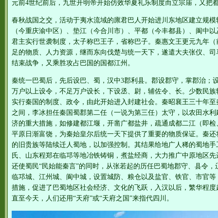
元前4世纪前后，九世开明帝开始仿效华夏礼乐制度而立宗庙，又把
春秋战国之交，活动于夷水流域的廪君巴人开始进川东地区建立规模
（今重庆渝中区）、垫江（今合川市）、平都（今丰都县）、阆中以
君主实行世袭制度，太子称巴王子，省称巴子。秦惠文王更元九年（前
足的物质、人力资源，继而东向伐楚与统一天下，遂遣大夫张仪、司
结束战争，又乘胜攻占巴国的国都江州。
秦统一巴蜀后，先后设巴、蜀，汉中3郡利县。郡设郡守，掌郡治；
万户以上设令，不足万户设长，下设丞、尉，辅佐令、长。少数民族较
实行秦国的制度、政令，由此开始进入封建社会。秦昭襄王三十年至秦庄
之间，李冰担任秦国蜀郡第二任（一说为第三任）太守，以农田水利
济的重大措施，如修建都江堰，开凿广都盐井，疏通成都二江（即检
平原日渐富饶，为秦始皇尔后统一天下提供了重要的物质保证。秦还
的旧贵族等陆续迁人蜀地，以加强控制。其结果给地广人稀的蜀地手
氏、山东程郑在临邛等地冶铁铸铜，煮盐经商，大力推广中原地区先
还使蜀民“民始能秦言”的同时，从张若起的历任巴蜀地郡守、县令，
临邛城、江州城、阆中城，设置城防、粮仓以及盐官、铁官、市官等，
措施，促进了巴蜀地区社会经济、文化的飞跃，入汉以后，繁华程度超
直至今天，人们还用“天府”或“天府之国”来指代四川。