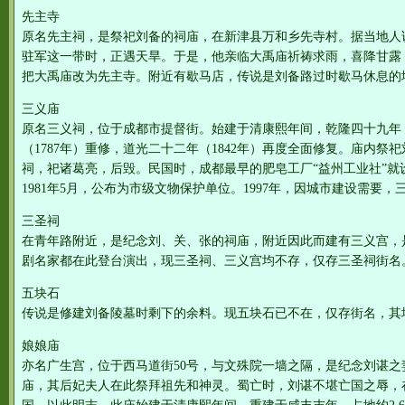
先主寺
原名先主祠，是祭祀刘备的祠庙，在新津县万和乡先寺村。据当地人
驻军这一带时，正遇天旱。于是，他亲临大禹庙祈祷求雨，喜降甘露
把大禹庙改为先主寺。附近有歇马店，传说是刘备路过时歇马休息的
三义庙
原名三义祠，位于成都市提督街。始建于清康熙年间，乾隆四十九年（
（1787年）重修，道光二十二年（1842年）再度全面修复。庙内
祠，祀诸葛亮，后毁。民国时，成都最早的肥皂工厂“益州工业社”就
1981年5月，公布为市级文物保护单位。1997年，因城市建设需要
三圣祠
在青年路附近，是纪念刘、关、张的祠庙，附近因此而建有三义宫，
剧名家都在此登台演出，现三圣祠、三义宫均不存，仅存三圣祠街名
五块石
传说是修建刘备陵墓时剩下的余料。现五块石已不在，仅存街名，其
娘娘庙
亦名广生宫，位于西马道街50号，与文殊院一墙之隔，是纪念刘谌
庙，其后妃夫人在此祭拜祖先和神灵。蜀亡时，刘谌不堪亡国之辱，