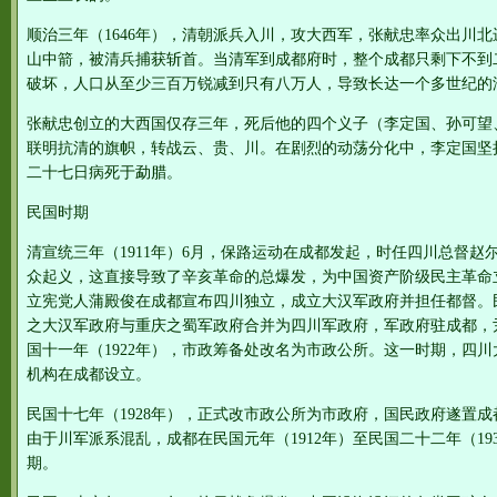
顺治三年（1646年），清朝派兵入川，攻大西军，张献忠率众出川北
山中箭，被清兵捕获斩首。当清军到成都府时，整个成都只剩下不到
破坏，人口从至少三百万锐减到只有八万人，导致长达一个多世纪的
张献忠创立的大西国仅存三年，死后他的四个义子（李定国、孙可望
联明抗清的旗帜，转战云、贵、川。在剧烈的动荡分化中，李定国坚持
二十七日病死于勐腊。
民国时期
清宣统三年（1911年）6月，保路运动在成都发起，时任四川总督赵
众起义，这直接导致了辛亥革命的总爆发，为中国资产阶级民主革命立
立宪党人蒲殿俊在成都宣布四川独立，成立大汉军政府并担任都督。民国
之大汉军政府与重庆之蜀军政府合并为四川军政府，军政府驻成都，
国十一年（1922年），市政筹备处改名为市政公所。这一时期，四
机构在成都设立。
民国十七年（1928年），正式改市政公所为市政府，国民政府遂置
由于川军派系混乱，成都在民国元年（1912年）至民国二十二年（1
期。