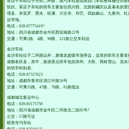
茶店子车站位于市郊二环路，该汽车站是由原西门车站整体搬迁而新
悦目。茶店子车站的班车主要发往四川西、北部的藏区以及著名的景
理县、米亚罗、黑水、松潘、川主寺、丹巴、四姑娘山、九寨沟、红
达等地。
电话：028-87775419?
地址：四川省成都市金牛区西安南路22号
交通：可乘2路、4路、98路、221路公交车到达
金沙车站
金沙车站位于二环路以外，麦德龙超级市场旁边，这里的班车主要发
成都各区县，其中，旅游景点班车包括崇州、大邑、西岭雪山、花水
的班车时刻表。
电话：028-87327623
地址：成都市青羊区清江中路50号
交通：可乘35路、47路、78路、81路抵达
成都城北客运中心
电话：028-83175758
地址：四川省成都市金牛区二环路北二段85号?
公交：57路可达
昭觉寺汽车站