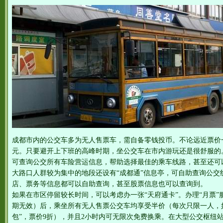
成都市内的公交车多为无人售票车，需自备零钱投币。不论远近票价
元。只要避开上下班的高峰时期，坐公交车在市内游玩还是很舒服的。公交公
可查询公交所有车险营运信息，帮助选择最佳的乘车线路，甚至还可
大路口人群较为集中的地段还设有“成都通”信息亭，可自助查询公交
店、票务等信息都可以自助查询，甚至股票信息也可以查询到。
如果在市区停留较长时间，可以考虑办一张“天府通卡”。办理“月票”
期无效）后，乘坐所有无人售票公交车均享受半价（每次只限一人，
包”，票价9折），并且2小时内可无限次免费换乘。在大型公交枢纽