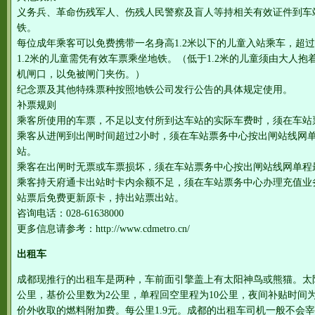
义务兵、革命伤残军人、伤残人民警察及盲人等持相关有效证件到车
铁。
每位成年乘客可以免费携带一名身高1.2米以下的儿童入站乘车，超
1.2米的儿童需凭有效车票乘坐地铁。（低于1.2米的儿童须由大人
机闸口，以免被闸门夹伤。）
纪念票及其他特殊票种按照地铁公司发行公告的具体规定使用。
补票规则
乘客所使用的车票，不足以支付所到达车站的实际车费时，须在车站
乘客从进闸到出闸时间超过2小时，须在车站票务中心按出闸站线网
站。
乘客在出闸时无票或车票损坏，须在车站票务中心按出闸站线网单程
乘客持天府通卡出站时卡内余额不足，须在车站票务中心办理充值业
站票后免费更新原卡，持出站票出站。
咨询电话：028-61638000
更多信息请参考：http://www.cdmetro.cn/
出租车
成都现推行的出租车是两种，车前面引擎盖上有太阳神鸟或熊猫。太阳神
公里，基价公里数为2公里，单程回空里程为10公里，夜间补贴时间为23:
价外收取的燃料附加费。每公里1.9元。成都的出租车司机一般不会