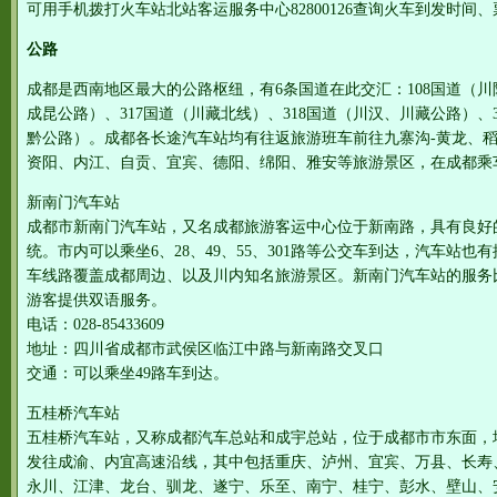
可用手机拨打火车站北站客运服务中心82800126查询火车到发时间
公路
成都是西南地区最大的公路枢纽，有6条国道在此交汇：108国道（川
成昆公路）、317国道（川藏北线）、318国道（川汉、川藏公路）、3
黔公路）。成都各长途汽车站均有往返旅游班车前往九寨沟-黄龙、
资阳、内江、自贡、宜宾、德阳、绵阳、雅安等旅游景区，在成都乘
新南门汽车站
成都市新南门汽车站，又名成都旅游客运中心位于新南路，具有良好
统。市内可以乘坐6、28、49、55、301路等公交车到达，汽车站
车线路覆盖成都周边、以及川内知名旅游景区。新南门汽车站的服务
游客提供双语服务。
电话：028-85433609
地址：四川省成都市武侯区临江中路与新南路交叉口
交通：可以乘坐49路车到达。
五桂桥汽车站
五桂桥汽车站，又称成都汽车总站和成宇总站，位于成都市市东面，
发往成渝、内宜高速沿线，其中包括重庆、泸州、宜宾、万县、长寿
永川、江津、龙台、驯龙、遂宁、乐至、南宁、桂宁、彭水、壁山、