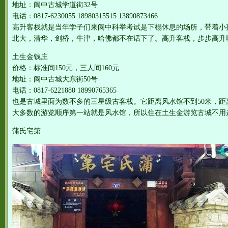
地址：阆中古城学道街32号
电话：0817-6230055 18980315515 13890873466
高升客栈就是当年学子们来阆中科举考试是下榻休息的场所，带着小
北大，清华，剑桥，牛津，哈佛都不在话下了。高升客栈，步步高升
土生金钱庄
价格：标准间150元，三人间160元
地址：阆中古城大东街50号
电话：0817-6221880 18990765365
也是古城里面为数不多的三星级古客栈。它距离风水馆不到50米，距
大多数的游览顺序第一站就是风水馆，所以住在土生金游览古城不用
蒲氏宅第