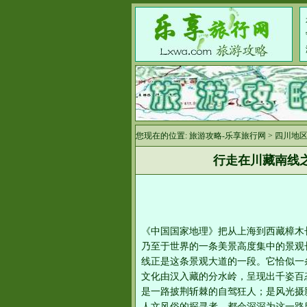
您现在的位置:
旅游攻略-乐享旅行网
>
四川地
行走在川藏南线
《中国国家地理》把从上海到西藏樟木长
乃至于世界的一条美景高度集中的景观
线正是这条景观大道的一段。它恰似一
文化由汉入藏的分水岭，呈现出千姿百
是一路披荆斩棘的自驾狂人；是风光摄
人文风俗的探寻者，都会深深为这一路