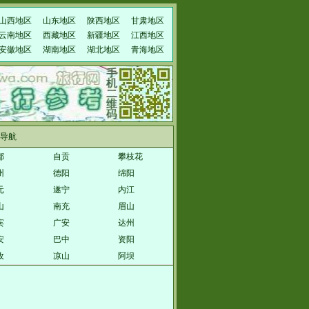
山西地区
山东地区
陕西地区
甘肃地区
云南地区
西藏地区
新疆地区
江西地区
安徽地区
湖南地区
湖北地区
青海地区
导航
都
自贡
攀枝花
州
德阳
绵阳
元
遂宁
内江
山
南充
眉山
宾
广安
达州
安
巴中
资阳
孜
凉山
阿坝