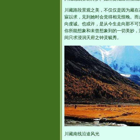
川藏路段景观之美，不仅仅是因为藏在
寐以求，见到她时会觉得相见恨晚。而
向虔诚。也或许，是从今生走向那不可
你所能想象和未曾想象到的一切美妙，深
间只求浸润天府之钟灵毓秀。
川藏南线沿途风光