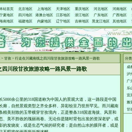
本站首页
北京地区
上海地区
天津地区
重庆地区
河北地区
河南地区
宁夏地区
四川地区
港澳台地区
江苏地区
浙江地区
广东地区
广西地区
海南地区
福建地区
内蒙地区
辽宁地区
吉林地区
黑龙江地区
其他地区
区
>
甘孜
> 行走在川藏南线之四川段甘孜旅游攻略一路风景一路歌
分类
成
之四川段甘孜旅游攻略一路风景一路歌
泸
广
乐
宜
5000余公里的318国道称为中国人的景观大道，这一路段是中国
雅
长廊，自然景观类型之齐全多样、异彩纷呈乃世所罕见。而川藏南
甘
条精美别致的玉带横穿甘孜境内，正是整条318国道海拔、风景和
态、美不胜收的瑰丽画卷。无论你是随时背包出发的资深老驴，或
影的发烧友，或是生态气候的研究者；是自然山水的膜拜者，或是
目不暇接的画面所折服迷醉。