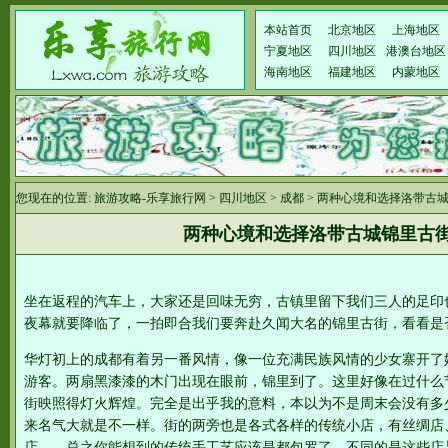
本站首页
北京地区
上海地区
宁夏地区
四川地区
港澳台地区
海南地区
福建地区
内蒙地区
您现在的位置:
旅游攻略-乐享旅行网
>
四川地区
>
成都
> 两种心境和选择洛带古
两种心境和选择洛带古城锦里古
坐在返程的汽车上，大家还是回味无穷，古镇里留下我们三人的足印
夜幕就要降临了，一拍即合我们要奔赴久闻大名的锦里古街，看看是
华灯初上的成都有着另一番风情，像一位充满民族风情的少女寨开了
游客。两扇黑漆漆的木门出现在眼前，锦里到了。这里好像在过什么
街映照得灯火辉煌。完全是出乎我的意料，本以为不是周末会没有多
来名气大就是不一样。街的两旁也是各式各样的传统小店，有丝绸店
店……总之你能想到的传统手工艺应该是都包罗了，不同的是这些店