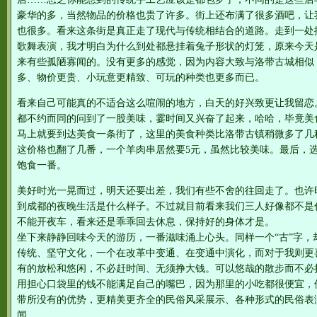
豪华的多，当然物品的价格也贵了许多。街上还布满了很多酒吧，让
也很多。看来这条街是真正走了现代与传统相结合的道路。走到一处
歌舞表演，我才明白为什么到处都悬挂着兔子形状的灯笼，原来今天
来有些孤陋寡闻的。没有更多的感觉，因为内容大致与洛带古城相似
多、物价更贵、小玩意更精致、可玩的种类也更多而已。
看来自己可能真的不适合这么喧闹的地方，白天的好兴致更让我留恋
都不约而同的问到了一股美味，霎时间又兴奋了起来，哈哈，毕竟美
马上就要到达美食一条街了，这里的美食种类比洛带古镇稍微多了几
这价格也翻了几番，一个羊肉串居然要5元，虽然比较美味。最后，
饱食一番。
美好时光一晃而过，明天还要出差，我们有些不舍的往回走了。也许
到成都的夜晚生活是什么样子。不过就目前看来我们三人好像都不是
不能开夜车，看来还是乖乖回去休息，保持好的身体才是。
坐下来静静回味今天的游历，一番滋味涌上心头。同样一个“古”字，
传统、坚守文化，一个在改革中变通、在变通中演化，而对于我则更
有的放松和悠闲，不必赶时间、无须挣大钱。可以悠哉的散步而不必
用担心口袋里的钱不能满足自己的嘴巴，因为那里的小吃都很便宜，
带所没有的优势，更精美更齐全的民俗风采展示、各种形式的民俗表
闻……