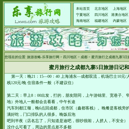
本站首页
北京地区
上海地区
宁夏地区
四川地区
港澳台地区
海南地区
福建地区
内蒙地区
您现在的位置:
旅游攻略-乐享旅行网
>
四川地区
>
成都
> 蜜月旅行之成都九寨5
蜜月旅行之成都九寨5日旅游日记
第一天：晚21：15—00：40 上海浦东—成都双流，机场巴士10元
栈120元/晚 住宿条件一般（不建议住）
第二天：早上8：00出发，打的，朋友陪同，上午游锦里、宽巷子、
地）外地人一般都会去看看，中午长途
汽车到都江堰，晚6点回成都，住市区（鑫都客栈）。晚餐是客栈旁
满好吃，门口排队的人很多。晚饭后泡
吧到半夜（店名忘了，只知道是迪吧，很吵很闹，人挤人，不安全）
没什么可看了，周边的景点差不多都