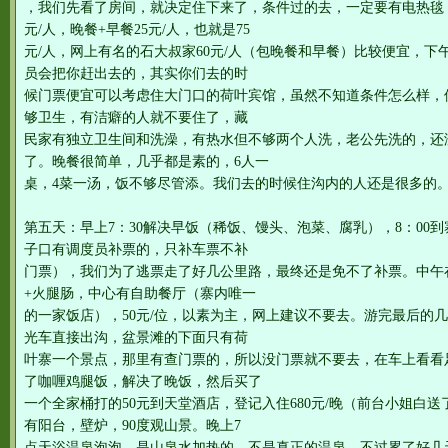
，我们先看了房间，就决定住下来了，条件过的去，一定要有电热毯
元/人，晚餐+早餐25元/人，也就是75
元/人，网上有名的石大叔家60元/人（包晚餐和早餐）比较便宜，下
员会把你赶出去的，其实你们去的时
候门票便宜可以考虑住大门口的荷叶宾馆，虽然不知道条件怎么样，
够卫生，有洁癖的人就不要住了，藏
民家有独立卫生间和洗澡，有热水但不够两个人洗，老公先洗的，还
了。晚餐很简单，几乎都是素的，6人一
桌，4菜一汤，饭不够尽管添。我们去的时候住沟内的人还是很多的
第五天：早上7：30解决早饭（稀饭、馒头、泡菜、腐乳），8：00
子口有调度员补票的，只补车票不补
门票），我们为了逃票走了好几公里路，最终还是免不了补票。中午
+火腿肠，中心有自助餐厅（寨内唯一
的一家饭店），50元/位，以素为主，网上建议不要去。游完最后的
光车直接出沟，盆景滩的下面只有荷
叶寨一个景点，那里有查门票的，所以没门票就不要去，在车上看看
了咖喱鸡腿饭，解决了晚饭，然后买了
一个全家桶打的50元到天堂酒店，登记入住680元/晚（前台小姐白送
有阳台，壁炉，90度观山景。晚上7
点天浴温泉泡泡，是山泉水加热的，不是真正的温泉，不过累了好几