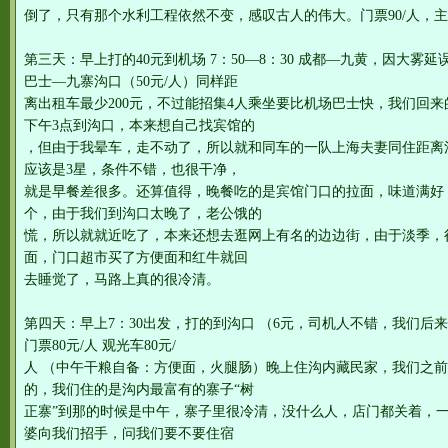
倒了，只有那个水利工程依然不变，感叹古人的伟大。门票90/人，
第三天：早上打的40元到机场 7：50—8：30 成都—九黄，因大雾
巴士—九寨沟口（50元/人）同样距
离出租车最少200元，不过能招集4人乘坐要比机场巴士快，我们回
下午3点到沟口，本来想自己找宾馆的
，但由于我晕车，走不动了，所以就和同车的一队上海夫妻同住距离沟口
应该是3星，条件不错，也很干净，
就是早餐差很多。还算值得，晚餐吃的是宾馆门口的拉面，味道满好
个，由于我们到沟口太晚了，老公饿的
慌，所以就就近吃了，本来还想去逛网上有名的边边街，由于淡季，
面，门口超市买了方便面和红牛就回
去睡觉了，马路上真的很冷清。
第四天：早上7：30出发，打的到沟口 （6元，司机人不错，我们后
门票80元/人 观光车80元/
人 （中午干粮自备：方便面，火腿肠）晚上住沟内藏民家，我们之
的，我们住的是沟内最富有的寨子“树
正寨”到那的时候是中午，寨子里很冷清，没什么人，店门都关着，
婆向我们招手，问我们要不要住宿