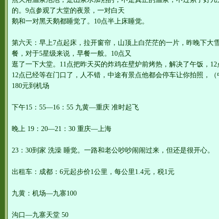
的。9点参观了大堂的夜景，一对白天
鹅和一对黑天鹅都睡觉了。10点半上床睡觉。
第六天：早上7点起床，拉开窗帘，山顶上白茫茫的一片，昨晚下大
餐，对于5星级来说，早餐一般。10点又
逛了一下大堂。11点把昨天买的炸鸡在壁炉前烤热，解决了午饭，1
12点已经等在门口了，人不错，中途有景点他都会停车让你拍照，
180元到机场
下午15：55—16：55 九黄—重庆 准时起飞
晚上 19：20—21：30 重庆—上海
23：30到家 洗澡 睡觉。一路和老公吵吵闹闹过来，但还是很开心。
出租车：成都：6元起步价1公里，每公里1.4元，税1元
九黄：机场—九寨100
沟口—九寨天堂 50