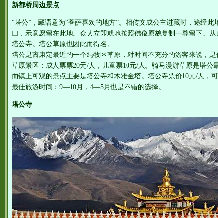
新都桥周边景点
“塔公”，藏语意为“菩萨喜欢的地方”。相传文成公主进藏时，途经
口，示意愿留在此地。众人立即就地按照佛像原貌复制一尊留下。从此
塔公寺。塔公草原也因此而得名。
塔公是离康定最近的一个纯牧区草原，对时间不充分的游客来说，是
草原景区：成人票票20元/人，儿童票10元/人。骑马漫游草原是塔公最
而镇上可观的景点主要是塔公寺和木雅金塔。塔公寺票价10元/人，可
最佳旅游时间：9—10月，4—5月也是不错的选择。
塔公寺