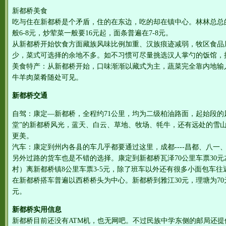
新都桥美食
吃与住在新都桥是个矛盾，住的在东边，吃的却在镇中心。林林总总
般6-8元，炒荤菜一般要16元起，面条普遍在7-8元。
从新都桥开始饮食方面藏族风味比例加重、汉族痕迹减弱，牧区食品
少，菜式可选择的余地不多。如不习惯可尽量挑选汉人掌勺的饭馆，
美食特产：从新都桥开始，口味渐渐以藏式为主，蔬菜完全靠内地输
牛羊肉菜肴随处可见。
新都桥交通
自驾：康定—新都桥，全程约71公里，均为二级柏油路面，起始段的
堂”的新都桥风光，蓝天、白云、草地、牧场、牦牛，还有远处的雪山
更美。
汽车：康定到州内各县的车几乎都要通过这里，成都----昌都、八
另外过路的货车也是不错的选择。康定到新都桥瓦泽70公里车票30
村）离新都桥镇8公里车票3-5元，除了班车以外还有很多小面包车往
在新都桥搭车普遍以西桥桥头为中心。新都桥到雅江30元，理塘为70元，到
元。
新都桥实用信息
新都桥目前还没有ATM机，也无网吧。不过民族中学东侧的邮局还提供服务，