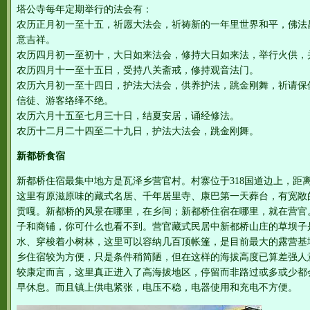
塔公寺每年定期举行的法会有：
农历正月初一至十五，祈愿大法会，祈祷新的一年里世界和平，佛法
意吉祥。
农历四月初一至初十，大日如来法会，修持大日如来法，举行火供，
农历四月十一至十五日，受持八关斋戒，修持观音法门。
农历六月初一至十四日，护法大法会，供养护法，跳金刚舞，祈请保佑
信徒、游客络绎不绝。
农历六月十五至七月三十日，结夏安居，诵经修法。
农历十二月二十四至二十九日，护法大法会，跳金刚舞。
新都桥食宿
新都桥住宿最集中地方是瓦泽乡营官村。村寨位于318国道边上，距
这里有原滋原味的藏式名居、千年居里寺、康巴第一天葬台，有宽敞
贡嘎。新都桥的风景在哪里，在乡间；新都桥住宿在哪里，就在营官
子和商铺，你可什么也看不到。营官藏式民居中新都桥山庄的草坝子
水、穿梭着小树林，这里可以容纳几百顶帐篷，是目前最大的露营基
乡住宿较为方便，只是条件稍简陋，但在这样的海拔高度已算差强人
较康定而言，这里真正进入了高海拔地区，停留而非路过或多或少都
早休息。而且镇上供电紧张，电压不稳，电器使用和充电不方便。