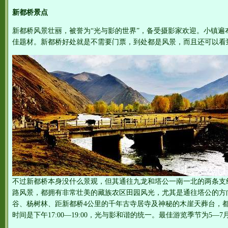
新都桥景点
新都桥风景壮丽，被誉为“光与影的世界”，备受摄影家欢迎。小镇遍
佳题材。新都桥好处就是不需要门票，到处都是风景，而且还可以看
不过新都桥本身没什么景观，但其通往九龙和塔公一南一北的两条支
路风景，都拥有非常壮美的藏族农区田园风光，尤其是通往塔公的方
谷、杨树林、距新都桥4公里的千年古寺居寺及神秘的木崖天葬台，
时间是下午17:00—19:00，光与影和谐的统一。最佳游览季节为5—7