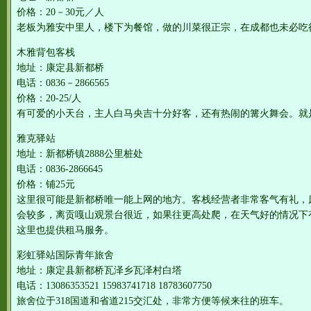
价格：20－30元／人
老板为雅安中里人，楼下为餐馆，做的川菜很正宗，在成都也未必吃
木雅背包客栈
地址：康定县新都桥
电话：0836－2866565
价格：20-25/人
有可爱的小天台，主人白马央吉十分好客，还有热闹的篝火舞会。就
雅克驿站
地址：新都桥镇2888公里桩处
电话：0836-2866645
价格：铺25元
这里很可能是新都桥唯一能上网的地方。客栈经营者非常客气有礼，
会较多，离贡嘎山观景台很近，如果往更高处爬，在天气好的情况下
这里也提供租马服务。
彩虹驿站国际青年旅舍
地址：康定县新都桥瓦泽乡瓦泽村白塔
电话：13086353521 15983741718 18783607750
旅舍位于318国道和省道215交汇处，非常方便等候来往的班车。