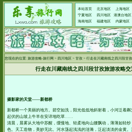
本站首页
北京地区
上海地区
宁夏地区
四川地区
港澳台地区
海南地区
福建地区
内蒙地区
您现在的位置:
旅游攻略-旅行网
>
四川地区
>
甘孜
> 行走在川藏南线之四川段甘
行走在川藏南线之四川段甘孜旅游攻略交
摄影家的天堂——新都桥
新都桥一个美丽的地方。碧空如洗，阳光低低地斜射着，小河泛着粼
起伏的山坡上牛羊在安详地吃草……
清晨，晨雾从大地中苏醒，缓慢地、轻柔地向山腰飘动，薄薄如轻纱
色。天工造物，美妙无比。河水荡起浅浅的涟漪，泛起淡淡的金黄。