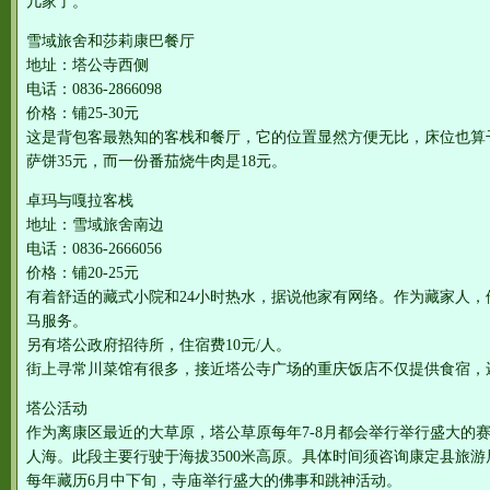
几家了。
雪域旅舍和莎莉康巴餐厅
地址：塔公寺西侧
电话：0836-2866098
价格：铺25-30元
这是背包客最熟知的客栈和餐厅，它的位置显然方便无比，床位也算
萨饼35元，而一份番茄烧牛肉是18元。
卓玛与嘎拉客栈
地址：雪域旅舍南边
电话：0836-2666056
价格：铺20-25元
有着舒适的藏式小院和24小时热水，据说他家有网络。作为藏家人
马服务。
另有塔公政府招待所，住宿费10元/人。
街上寻常川菜馆有很多，接近塔公寺广场的重庆饭店不仅提供食宿，
塔公活动
作为离康区最近的大草原，塔公草原每年7-8月都会举行举行盛大的
人海。此段主要行驶于海拔3500米高原。具体时间须咨询康定县旅游局和塔
每年藏历6月中下旬，寺庙举行盛大的佛事和跳神活动。