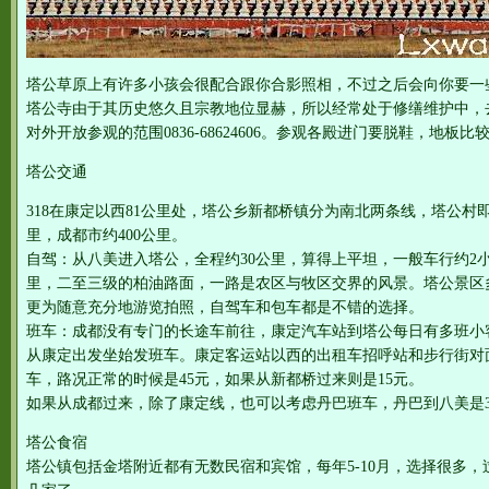
塔公草原上有许多小孩会很配合跟你合影照相，不过之后会向你要一
塔公寺由于其历史悠久且宗教地位显赫，所以经常处于修缮维护中，
对外开放参观的范围0836-68624606。参观各殿进门要脱鞋，地板
塔公交通
318在康定以西81公里处，塔公乡新都桥镇分为南北两条线，塔公村
里，成都市约400公里。
自驾：从八美进入塔公，全程约30公里，算得上平坦，一般车行约2
里，二至三级的柏油路面，一路是农区与牧区交界的风景。塔公景区
更为随意充分地游览拍照，自驾车和包车都是不错的选择。
班车：成都没有专门的长途车前往，康定汽车站到塔公每日有多班小
从康定出发坐始发班车。康定客运站以西的出租车招呼站和步行街对
车，路况正常的时候是45元，如果从新都桥过来则是15元。
如果从成都过来，除了康定线，也可以考虑丹巴班车，丹巴到八美是3
塔公食宿
塔公镇包括金塔附近都有无数民宿和宾馆，每年5-10月，选择很多