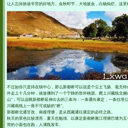
让人忘掉旅途辛苦的好地方。金秋时节，大地披金，白杨灿烂。这里称
不过如你只是待在镇中心，那么新都桥可以说是个尘土飞扬、毫无特
外走上十几分钟，就放佛到了一个宁静的世外桃源。爬上川藏线北侧
山”，可以远眺新都桥延伸出去的三条沟：一条通向康定，一条往塔
川藏南线上一座不可或缺的“桥”。
新都桥北通甘孜、南接理塘，是从西藏通往康定的必经之路。
秋天的景色比较漂亮，夏天也勉强。以康定新都桥雅江理塘巴塘为五
营的小面包在跑，人满既发车。